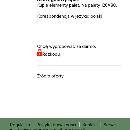
Kupie elementy palet. Na palety 120x80.
Korespondencja w jezyku: polski
Chcę wypróbować za darmo.
Rozkoduj
Źródło oferty
Regulamin
|
Polityka prywatności
|
Kontakt
|
Serwis
jest częścią grupy www.cyberbiznes.pl