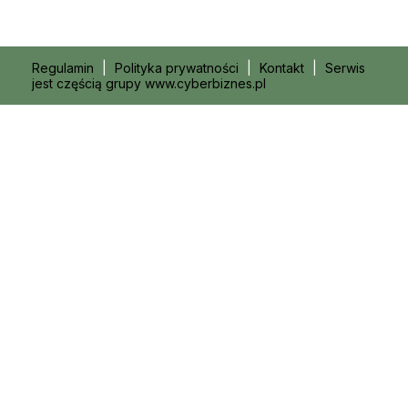
Regulamin
|
Polityka prywatności
|
Kontakt
|
Serwis
jest częścią grupy www.cyberbiznes.pl