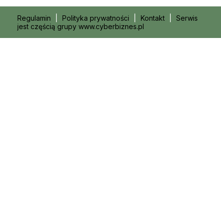
Regulamin
|
Polityka prywatności
|
Kontakt
|
Serwis
jest częścią grupy www.cyberbiznes.pl