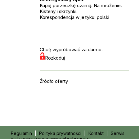
Kupię porzeczkę czarną. Na mrożenie.
Kisteny i skrzynki.
Korespondencja w jezyku: polski
Chcę wypróbować za darmo.
Rozkoduj
Źródło oferty
Regulamin
|
Polityka prywatności
|
Kontakt
|
Serwis
jest częścią grupy www.cyberbiznes.pl