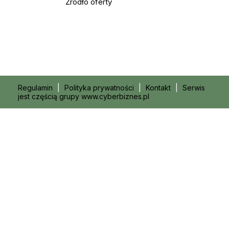
Źródło oferty
Regulamin
|
Polityka prywatności
|
Kontakt
|
Serwis
jest częścią grupy www.cyberbiznes.pl