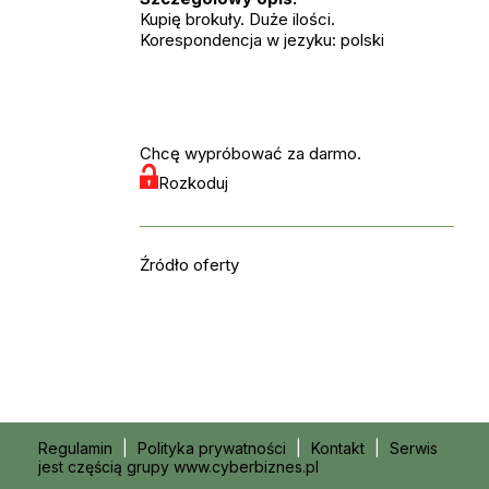
Kupię brokuły. Duże ilości.
Korespondencja w jezyku: polski
Chcę wypróbować za darmo.
Rozkoduj
Źródło oferty
Regulamin
|
Polityka prywatności
|
Kontakt
|
Serwis
jest częścią grupy www.cyberbiznes.pl