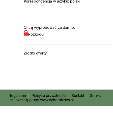
Korespondencja w jezyku: polski
Chcę wypróbować za darmo.
Rozkoduj
Źródło oferty
Regulamin
|
Polityka prywatności
|
Kontakt
|
Serwis
jest częścią grupy www.cyberbiznes.pl