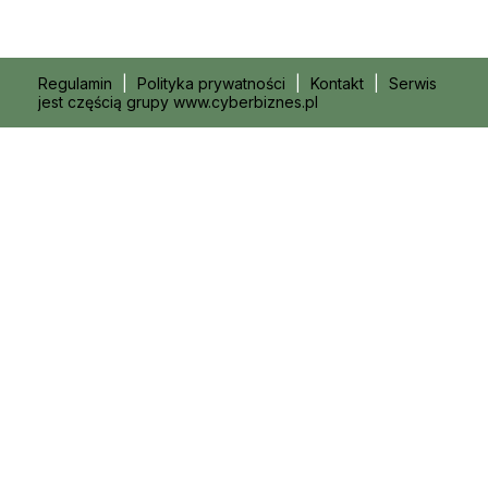
Regulamin
|
Polityka prywatności
|
Kontakt
|
Serwis
jest częścią grupy www.cyberbiznes.pl