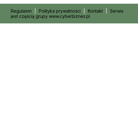
Regulamin
|
Polityka prywatności
|
Kontakt
|
Serwis
jest częścią grupy www.cyberbiznes.pl