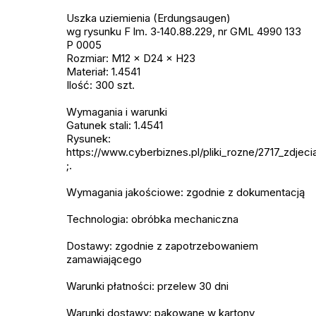
Uszka uziemienia (Erdungsaugen)
wg rysunku F lm. 3‑140.88.229, nr GML 4990 133
P 0005
Rozmiar: M12 × D24 × H23
Materiał: 1.4541
Ilość: 300 szt.
Wymagania i warunki
Gatunek stali: 1.4541
Rysunek:
https://www.cyberbiznes.pl/pliki_rozne/2717_zdjeci
;.
Wymagania jakościowe: zgodnie z dokumentacją
Technologia: obróbka mechaniczna
Dostawy: zgodnie z zapotrzebowaniem
zamawiającego
Warunki płatności: przelew 30 dni
Warunki dostawy: pakowane w kartony