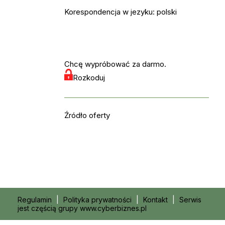
Korespondencja w jezyku: polski
Chcę wypróbować za darmo.
Rozkoduj
Źródło oferty
Regulamin
|
Polityka prywatności
|
Kontakt
|
Serwis
jest częścią grupy www.cyberbiznes.pl