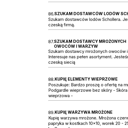
86.
SZUKAM DOSTAWCÓW LODÓW SC
Szukam dostawców lodów Schollera. J
czeską firmą.
87.
SZUKAM DOSTAWCY MROŻONYCH
OWOCÓW I WARZYW
Szukam dostawcy mrożonych owoców i
Interesuje nas pełen asortyment. Jeste
czeską siecią
88.
KUPIĘ ELEMENTY WIEPRZOWE
Poszukuje: Bardzo proszę o ofertę na mr
Podgardle wieprzowe bez skóry - Skóra
wieprzowa -
89.
KUPIĘ WARZYWA MROŻONE
Kupię warzywa mrożone. Mrożona czer
papryka w kostkach 10x10, worek 20 - 2