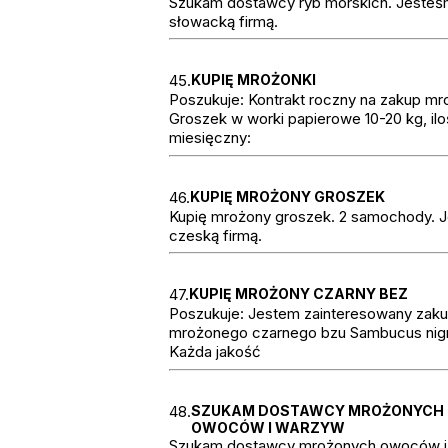
Szukam dostawcy ryb morskich. Jeste
słowacką firmą.
45.
KUPIĘ MROŻONKI
Poszukuje: Kontrakt roczny na zakup mr
Groszek w worki papierowe 10-20 kg, il
miesięczny:
46.
KUPIĘ MROŻONY GROSZEK
Kupię mrożony groszek. 2 samochody. 
czeską firmą.
47.
KUPIĘ MROŻONY CZARNY BEZ
Poszukuje: Jestem zainteresowany zak
mrożonego czarnego bzu Sambucus nigr
Każda jakość
48.
SZUKAM DOSTAWCY MROŻONYCH
OWOCÓW I WARZYW
Szukam dostawcy mrożonych owoców i