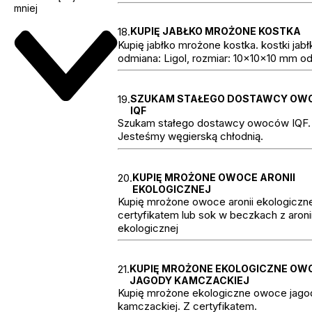
mniej
18.
KUPIĘ JABŁKO MROŻONE KOSTKA
Kupię jabłko mrożone kostka. kostki jab
odmiana: Ligol, rozmiar: 10x10x10 mm o
19.
SZUKAM STAŁEGO DOSTAWCY O
IQF
Szukam stałego dostawcy owoców IQF.
Jesteśmy węgierską chłodnią.
20.
KUPIĘ MROŻONE OWOCE ARONII
EKOLOGICZNEJ
Kupię mrożone owoce aronii ekologiczne
certyfikatem lub sok w beczkach z aroni
ekologicznej
21.
KUPIĘ MROŻONE EKOLOGICZNE OW
JAGODY KAMCZACKIEJ
Kupię mrożone ekologiczne owoce jago
kamczackiej. Z certyfikatem.