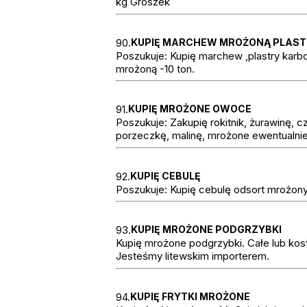
kg Groszek
90.
KUPIĘ MARCHEW MROŻONĄ PLAST
Poszukuje: Kupię marchew ,plastry karb
mrożoną -10 ton.
91.
KUPIĘ MROŻONE OWOCE
Poszukuje: Zakupię rokitnik, żurawinę, c
porzeczkę, malinę, mrożone ewentualnie
92.
KUPIĘ CEBULĘ
Poszukuje: Kupię cebulę odsort mrożony 
93.
KUPIĘ MROŻONE PODGRZYBKI
Kupię mrożone podgrzybki. Całe lub kos
Jesteśmy litewskim importerem.
94.
KUPIĘ FRYTKI MROŻONE