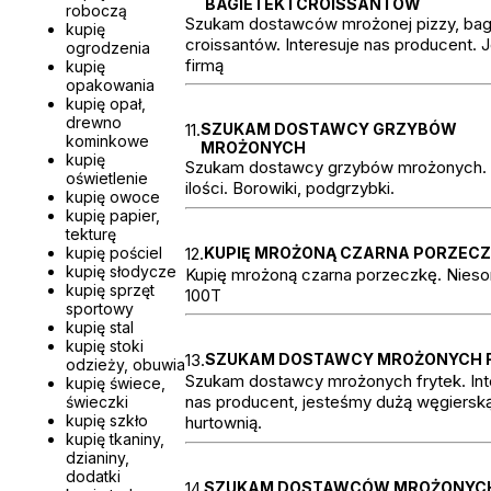
BAGIETEK I CROISSANTÓW
roboczą
Szukam dostawców mrożonej pizzy, bagi
kupię
croissantów. Interesuje nas producent.
ogrodzenia
firmą
kupię
opakowania
kupię opał,
drewno
11.
SZUKAM DOSTAWCY GRZYBÓW
kominkowe
MROŻONYCH
kupię
Szukam dostawcy grzybów mrożonych.
oświetlenie
ilości. Borowiki, podgrzybki.
kupię owoce
kupię papier,
tekturę
12.
KUPIĘ MROŻONĄ CZARNA PORZEC
kupię pościel
kupię słodycze
Kupię mrożoną czarna porzeczkę. Nieso
kupię sprzęt
100T
sportowy
kupię stal
kupię stoki
13.
SZUKAM DOSTAWCY MROŻONYCH 
odzieży, obuwia
Szukam dostawcy mrożonych frytek. Int
kupię świece,
nas producent, jesteśmy dużą węgiersk
świeczki
kupię szkło
hurtownią.
kupię tkaniny,
dzianiny,
dodatki
14.
SZUKAM DOSTAWCÓW MROŻONYC