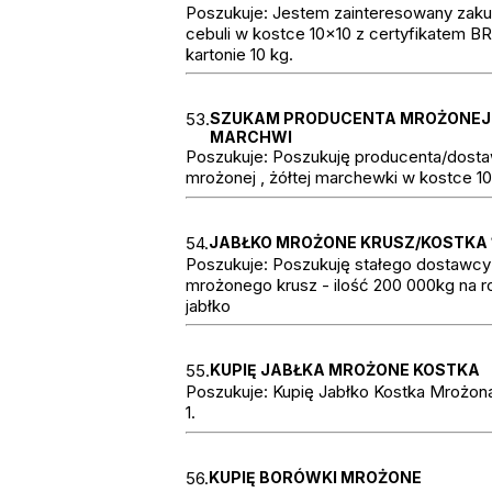
Poszukuje: Jestem zainteresowany zak
cebuli w kostce 10x10 z certyfikatem B
kartonie 10 kg.
53.
SZUKAM PRODUCENTA MROŻONEJ
MARCHWI
Poszukuje: Poszukuję producenta/dost
mrożonej , żółtej marchewki w kostce 10
54.
JABŁKO MROŻONE KRUSZ/KOSTKA 
Poszukuje: Poszukuję stałego dostawcy 
mrożonego krusz - ilość 200 000kg na r
jabłko
55.
KUPIĘ JABŁKA MROŻONE KOSTKA
Poszukuje: Kupię Jabłko Kostka Mrożona
1.
56.
KUPIĘ BORÓWKI MROŻONE