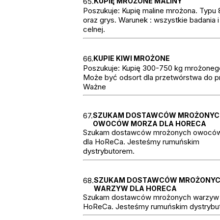
65.
KUPIĘ MROŻONE MALINY
Poszukuje: Kupię maline mrożona. Typu 
oraz grys. Warunek : wszystkie badania 
celnej.
66.
KUPIE KIWI MROŻONE
Poszukuje: Kupię 300-750 kg mrożonego
Może być odsort dla przetwórstwa do p
Ważne
67.
SZUKAM DOSTAWCÓW MROŻONYC
OWOCÓW MORZA DLA HORECA
Szukam dostawców mrożonych owocó
dla HoReCa. Jesteśmy rumuńskim
dystrybutorem.
68.
SZUKAM DOSTAWCÓW MROŻONY
WARZYW DLA HORECA
Szukam dostawców mrożonych warzyw 
HoReCa. Jesteśmy rumuńskim dystrybu