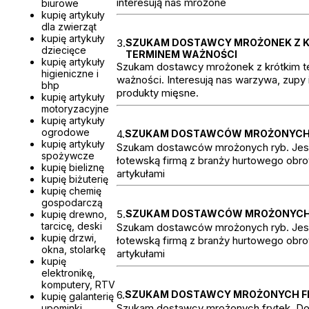
interesują nas mrożone
biurowe
kupię artykuły
dla zwierząt
kupię artykuły
3.
SZUKAM DOSTAWCY MROŻONEK Z 
dziecięce
TERMINEM WAŻNOŚCI
kupię artykuły
Szukam dostawcy mrożonek z krótkim 
higieniczne i
ważności. Interesują nas warzywa, zupy 
bhp
produkty mięsne.
kupię artykuły
motoryzacyjne
kupię artykuły
ogrodowe
4.
SZUKAM DOSTAWCÓW MROŻONYCH
kupię artykuły
Szukam dostawców mrożonych ryb. Je
spożywcze
łotewską firmą z branży hurtowego obro
kupię bieliznę
artykułami
kupię biżuterię
kupię chemię
gospodarczą
5.
SZUKAM DOSTAWCÓW MROŻONYCH
kupię drewno,
tarcicę, deski
Szukam dostawców mrożonych ryb. Je
kupię drzwi,
łotewską firmą z branży hurtowego obro
okna, stolarkę
artykułami
kupię
elektronikę,
komputery, RTV
6.
SZUKAM DOSTAWCY MROŻONYCH F
kupię galanterię
Szukam dostawcy mrożonych frytek. Do 
upominki