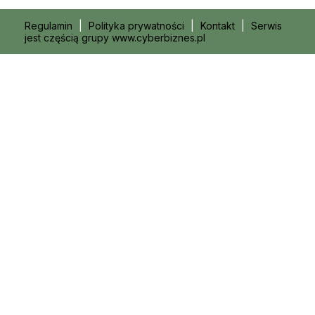
Regulamin
|
Polityka prywatności
|
Kontakt
|
Serwis
jest częścią grupy www.cyberbiznes.pl