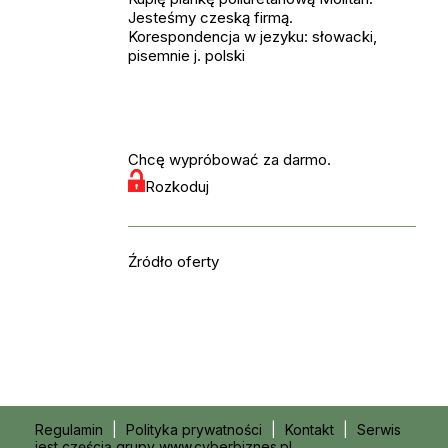
Jesteśmy czeską firmą.
Korespondencja w jezyku: słowacki,
pisemnie j. polski
Chcę wypróbować za darmo.
Rozkoduj
Źródło oferty
Regulamin
|
Polityka prywatności
|
Kontakt
|
Serwis
jest częścią grupy www.cyberbiznes.pl