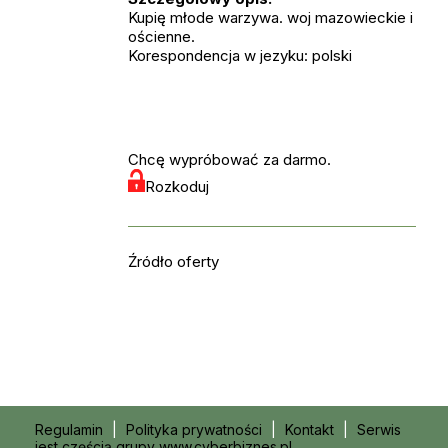
Kupię młode warzywa. woj mazowieckie i
ościenne.
Korespondencja w jezyku: polski
Chcę wypróbować za darmo.
Rozkoduj
Źródło oferty
Regulamin
|
Polityka prywatności
|
Kontakt
|
Serwis
jest częścią grupy www.cyberbiznes.pl