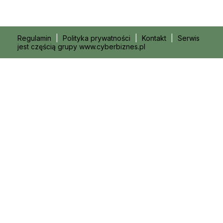
Regulamin
|
Polityka prywatności
|
Kontakt
|
Serwis
jest częścią grupy www.cyberbiznes.pl