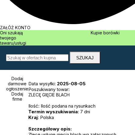
ZAŁÓŻ KONTO
Oni szukają
Kupie borówki
twojego
tawaru/usługi
Dodaj
Data wysyłki:
2025-08-05
darmowe
ogłoszenie
Poszukiwany towar:
Dodaj
ZLECĘ GIĘCIE BLACH
firme
Ilość: Ilość podana na rysunkach
Termin wyszukiwania
: 7 dni
Kraj
: Polska
Szczegółowy opis:
Zlecę usługę gięcia blach wg załączonych