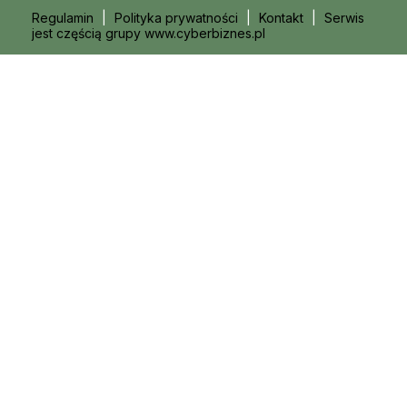
Regulamin
|
Polityka prywatności
|
Kontakt
|
Serwis
jest częścią grupy www.cyberbiznes.pl