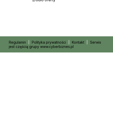
Regulamin
|
Polityka prywatności
|
Kontakt
|
Serwis
jest częścią grupy www.cyberbiznes.pl