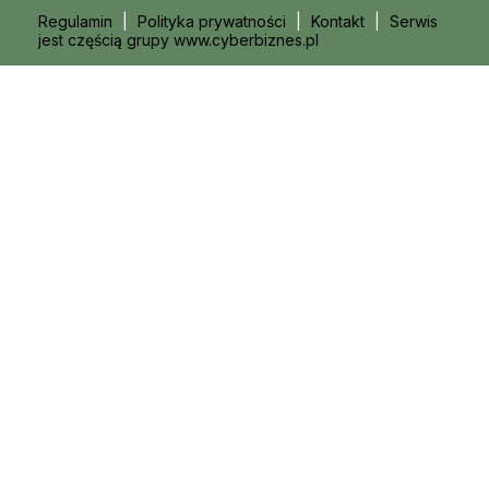
Regulamin
|
Polityka prywatności
|
Kontakt
|
Serwis
jest częścią grupy www.cyberbiznes.pl